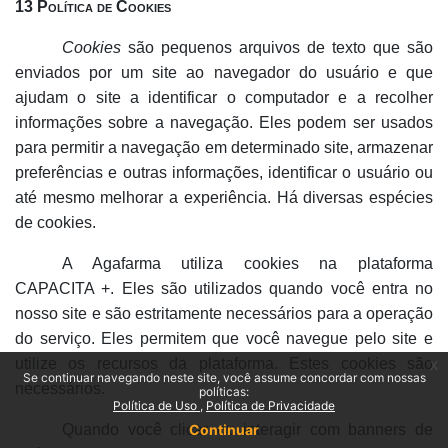
13 Política de Cookies
Cookies
são pequenos arquivos de texto que são
enviados por um site ao navegador do usuário e que
ajudam o site a identificar o computador e a recolher
informações sobre a navegação. Eles podem ser usados
para permitir a navegação em determinado site, armazenar
preferências e outras informações, identificar o usuário ou
até mesmo melhorar a experiência. Há diversas espécies
de cookies.
A Agafarma utiliza cookies na plataforma
CAPACITA +. Eles são utilizados quando você entra no
nosso site e são estritamente necessários para a operação
do serviço. Eles permitem que você navegue pelo site e
utilize os recursos da plataforma. Estes cookies são
x
Se continuar navegando neste site, você assume concordar com nossas
necessários.
políticas:
Política de Uso
Política de Privacidade
Continuar
Quando você clicar ou interagir com banners de